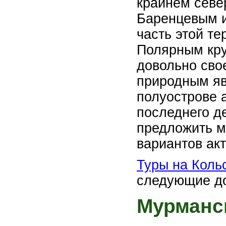
крайнем севе
Баренцевым 
часть этой те
Полярным кру
довольно сво
природным яв
полуострове а
последнего д
предложить м
вариантов акт
Туры на Коль
следующие до
Мурманс