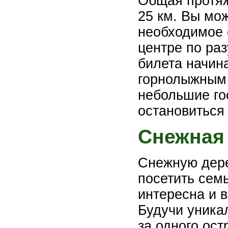
Общая протяж
25 км. Вы мо
необходимое 
центре по ра
билета начина
горнолыжным 
небольшие го
остановиться 
Снежная
Снежную дере
посетить семь
интересна и 
Будучи уника
за одного ост