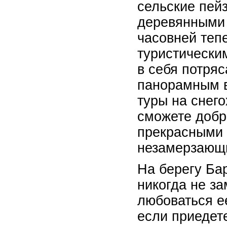
сельские пей
деревянными 
часовней теп
туристически
в себя потря
панорамным в
туры на снего
сможете добр
прекрасными 
незамерзающи
На берегу Ба
никогда не за
любоваться е
если приедет