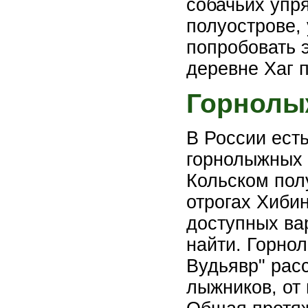
собачьих упря
полуострове, 
попробовать э
деревне Хаг 
Горнолы
В России ест
горнолыжных к
Кольском пол
отрогах Хиби
доступных ва
найти. Горно
Вудьявр" расс
лыжников, от