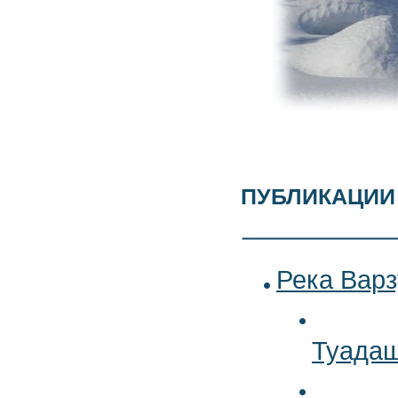
публикации
Река Варз
Туадаш