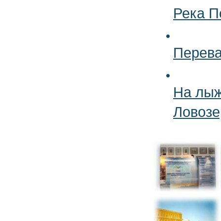
Река П
Перева
На лыж
Ловозе